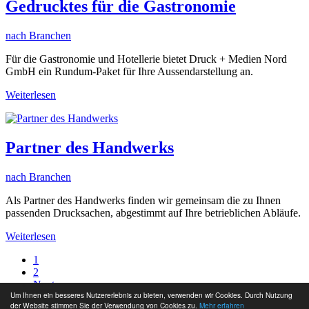
Gedrucktes für die Gastronomie
nach Branchen
Für die Gastronomie und Hotellerie bietet Druck + Medien Nord
GmbH ein Rundum-Paket für Ihre Aussendarstellung an.
Weiterlesen
Partner des Handwerks
nach Branchen
Als Partner des Handwerks finden wir gemeinsam die zu Ihnen
passenden Drucksachen, abgestimmt auf Ihre betrieblichen Abläufe.
Weiterlesen
1
2
Next
Um Ihnen ein besseres Nutzererlebnis zu bieten, verwenden wir Cookies. Durch Nutzung
der Website stimmen Sie der Verwendung von Cookies zu.
Mehr erfahren
Copyright © 2024 Druck + Medien Nord GmbH