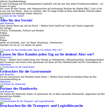
beflockt (Sportbekleidung)
Je nach Gestaltung und Anwendungsbereich empfiehlt sich das eine oder andere Produktionsverfahren - wir
beraten Sie gern!
Wir setzen für Ihre Firmen- oder Vereinstextilien auf hochwertige Textilien der Marken B&C, Fruit of the
Loom und Just Hoods - denn wir möchten, dass Sie lange Freude an Ihren individuellen Textilien haben.
Leuchtende und lebendige Farben inklusive.
Alles für den Verein!
nach Branchen
Unter diesem Motto hat sich die Druck + Medien Nord GmbH auf Clubs und Vereine eingestellt:
Wir fertigen
T-Shirts, Polohemden, Pullover und Hoodies
Fahnen
Aufkleber
Flyer
Plakate
bereits ab Stückzahl „eins“ mit Ihrem Vereinslogo, Vereinsmotto.
Sprechen Sie uns an, wir beraten Sie gerne!
Lassen Sie Ihre Kunden jeden Tag an Sie denken! Aber wie?
Werbemittel
Druck + Medien Nord GmbH fertigt eine Vielzahl an Werbemitteln, Weihnachtsartikeln, Kundengeschenken
und Giveaways und stimmt diese gemeinsam mit Ihnen auf Ihre Werbebotschaft und Ihr Unternehmen ab.
Weiterlesen
Gedrucktes für die Gastronomie
nach Branchen
Für die Gastronomie und Hotellerie bietet Druck + Medien Nord GmbH ein Rundum-Paket für Ihre
Aussendarstellung an.
Weiterlesen
Partner des Handwerks
nach Branchen
Als Partner des Handwerks finden wir gemeinsam die zu Ihnen passenden Drucksachen, abgestimmt auf Ihre
betrieblichen Abläufe.
Weiterlesen
Drucksachen für die Transport- und Logistikbranche