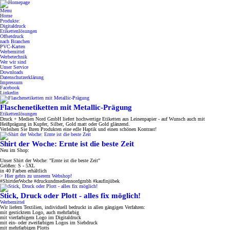
Menu
Home
Produkte:
Digitaldruck
Etikettenlösungen
Offsetdruck
nach Branchen
PVC-Karten
Werbemittel
Werbetechnik
Wer wir sind
Unser Service
Downloads
Datenschutzerklärung
Impressum
Facebook
Linkedin
Flaschenetiketten mit Metallic-Prägung
Etikettenlösungen
Druck + Medien Nord GmbH liefert hochwertige Etiketten aus Leinenpapier - auf Wunsch auch mit
Heißprägung in Kupfer, Silber, Gold matt oder Gold glänzend.
Verleihen Sie Ihren Produkten eine edle Haptik und einen schönen Kontrast!
Shirt der Woche: Ernte ist die beste Zeit
Neu im Shop:
Unser Shirt der Woche: "Ernte ist die beste Zeit"
Größen: S - 5XL
in 40 Farben erhältlich
> Hier gehts zu unserem Webshop!
#ShirtderWoche #druckundmediennordgmbh #kaufinjübek
Stick, Druck oder Plott - alles fix möglich!
Werbemittel
Wir liefern Textilien, individuell bedruckt in allen gängigen Verfahren:
mit gesticktem Logo, auch mehrfarbig
mit vierfarbigem Logo im Digitaldruck
mit ein- oder zweifarbigen Logos im Siebdruck
mit mehrfarbigen Plotts